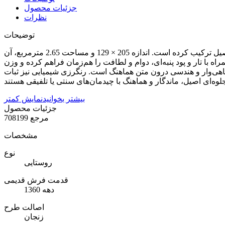
جزئیات محصول
نظرات
توضیحات
این فرش قدیمی با قدمتی نزدیک به چهل سال، نمونه‌ای از بافته‌های روستایی زنجان است، که طرح لچک‌ ترنج را با نقش ماهی به ‌شیوه‌ای اصیل ترکیب کرده است. اندازه 205 × 129 و مساحت 2.65 مترمربع، آن
یان می‌کند. پرز پشمی همراه با تار و پود پنبه‌ای، دوام و لطافت را هم‌زمان فراهم کرده و وزن
ای ماهی‌وار و هندسی درون متن هماهنگ است. رنگرزی شیمیایی نیز ثبات
بیشتر بخوانید
نمایش کمتر
جزئیات محصول
مرجع
708199
مشخصات
نوع
روستایی
قدمت فرش‌ قدیمی
دهه 1360
اصالت طرح
زنجان