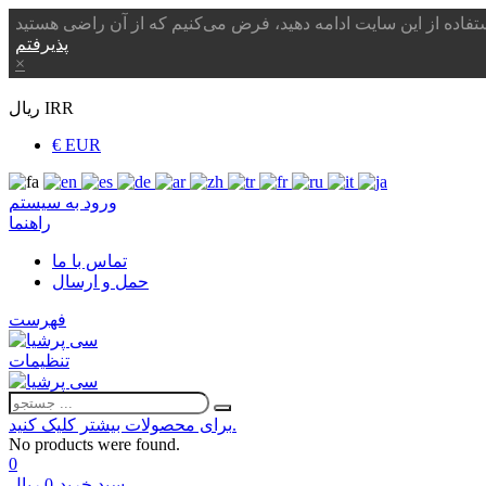
پذیرفتم
×
ریال IRR
€ EUR
ورود به سیستم
راهنما
تماس با ما
حمل و ارسال
فهرست
تنظیمات
برای محصولات بیشتر کلیک کنید.
No products were found.
0
سبد خرید
-
0 ریال