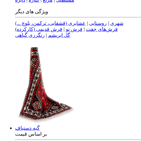
ویژگی های دیگر
شهری
|
روستایی
|
عشایری (قشقایی، ترکمن، بلوچ ...)
فرش‌های جفت
|
فرش نو
|
فرش قدیمی (کارکرده)
گل ابریشم
|
رنگرزی گیاهی
گبه دستباف
بر اساس قیمت