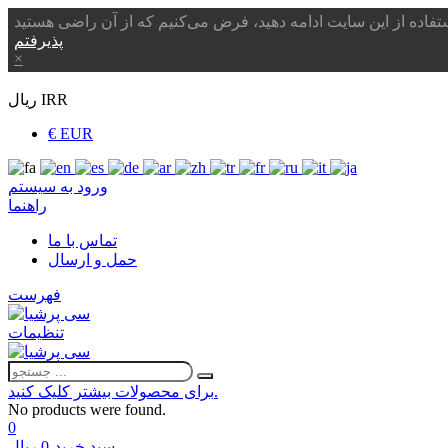
پذیرفتم
×
ریال IRR
€ EUR
ورود به سیستم
راهنما
تماس با ما
حمل و ارسال
فهرست
تنظیمات
برای محصولات بیشتر کلیک کنید.
No products were found.
0
سبد خرید
-
0 ریال