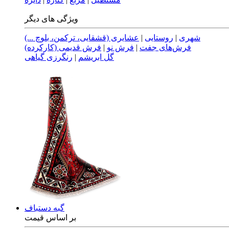
ویژگی های دیگر
شهری
|
روستایی
|
عشایری (قشقایی، ترکمن، بلوچ ...)
فرش‌های جفت
|
فرش نو
|
فرش قدیمی (کارکرده)
گل ابریشم
|
رنگرزی گیاهی
گبه دستباف
بر اساس قیمت