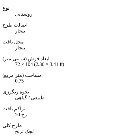
نوع
روستایی
اصالت طرح
بیجار
محل بافت
بیجار
ابعاد فرش (سانتی متر)
72 × 104 (2.36 × 3.41 ft)
مساحت (متر مربع)
0.75
نحوه رنگرزی
طبیعی / گیاهی
تراکم بافت
50 رج
طرح کلی
لچک ترنج