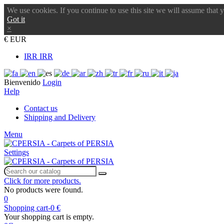
We use cookies. If you continue to use this site we will assume that 
Got it
×
€ EUR
IRR IRR
Bienvenido
Login
Help
Contact us
Shipping and Delivery
Menu
Settings
Click for more products.
No products were found.
0
Shopping cart
-
0 €
Your shopping cart is empty.