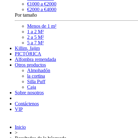
€1000 a €2000
€2000 a €4000
Por tamaño
Menos de 1 m²
1 a 2 M²
2 a 5 M²
5 a 7 M²
Killim, Jajim
PICTÓRICA
Alfombra remendada
Otros productos
Almohadón
la cortina
Silla Puff
Caja
Sobre nosotros
Contáctenos
VIP
Inicio
>