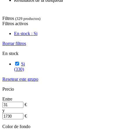
Resultados de la búsqueda
Filtros
(329 productos)
Filtros activos
En stock : Si
Borrar filtros
En stock
Si
(330)
Resetear este grupo
Precio
Entre
€
y
€
Color de fondo