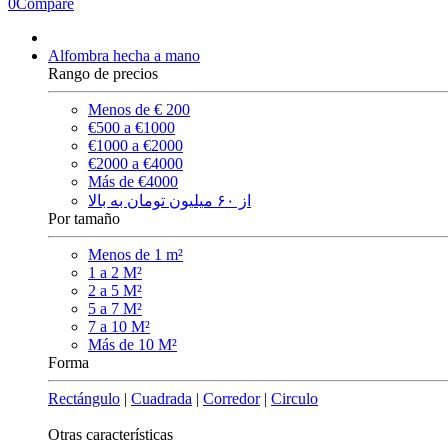
0
Compare
Alfombra hecha a mano
Rango de precios
Menos de € 200
€500 a €1000
€1000 a €2000
€2000 a €4000
Más de €4000
از ۶۰ میلیون تومان به بالا
Por tamaño
Menos de 1 m²
1 a 2 M²
2 a 5 M²
5 a 7 M²
7 a 10 M²
Más de 10 M²
Forma
Rectángulo
|
Cuadrada
|
Corredor
|
Circulo
Otras características