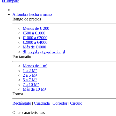
0
Compare
Alfombra hecha a mano
Rango de precios
Menos de € 200
€500 a €1000
€1000 a €2000
€2000 a €4000
Más de €4000
از ۶۰ میلیون تومان به بالا
Por tamaño
Menos de 1 m²
1 a 2 M²
2 a 5 M²
5 a 7 M²
7 a 10 M²
Más de 10 M²
Forma
Rectángulo
|
Cuadrada
|
Corredor
|
Circulo
Otras características