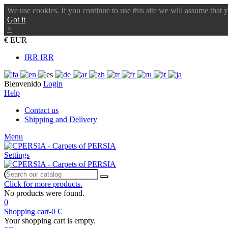
We use cookies. If you continue to use this site we will assume that 
Got it
×
€ EUR
IRR IRR
Bienvenido
Login
Help
Contact us
Shipping and Delivery
Menu
Settings
Click for more products.
No products were found.
0
Shopping cart
-
0 €
Your shopping cart is empty.