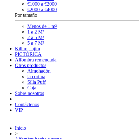
€1000 a €2000
€2000 a €4000
Por tamaño
Menos de 1 m²
1 a 2 M²
2 a 5 M²
5 a 7 M²
Killim, Jajim
PICTÓRICA
Alfombra remendada
Otros productos
Almohadón
la cortina
Silla Puff
Caja
Sobre nosotros
Contáctenos
VIP
Inicio
>