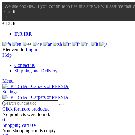
We use cookies. If you continue to use this site we will assume that 
Got it
×
€ EUR
IRR IRR
Bienvenido
Login
Help
Contact us
Shipping and Delivery
Menu
Settings
Click for more products.
No products were found.
0
Shopping cart
-
0 €
Your shopping cart is empty.