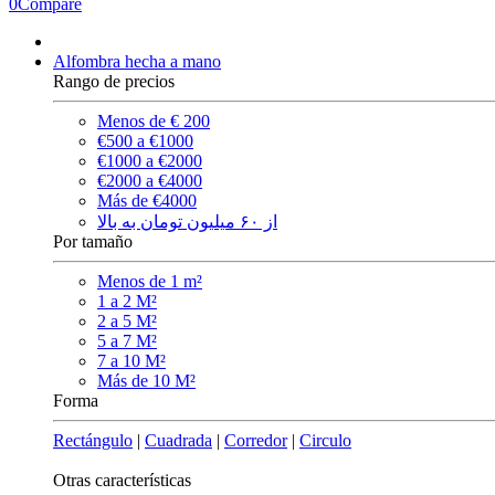
0
Compare
Alfombra hecha a mano
Rango de precios
Menos de € 200
€500 a €1000
€1000 a €2000
€2000 a €4000
Más de €4000
از ۶۰ میلیون تومان به بالا
Por tamaño
Menos de 1 m²
1 a 2 M²
2 a 5 M²
5 a 7 M²
7 a 10 M²
Más de 10 M²
Forma
Rectángulo
|
Cuadrada
|
Corredor
|
Circulo
Otras características