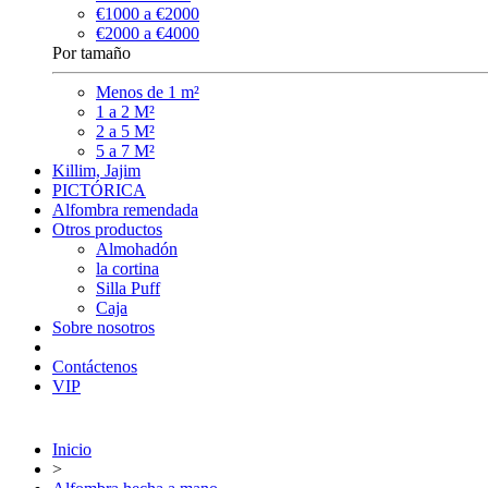
€1000 a €2000
€2000 a €4000
Por tamaño
Menos de 1 m²
1 a 2 M²
2 a 5 M²
5 a 7 M²
Killim, Jajim
PICTÓRICA
Alfombra remendada
Otros productos
Almohadón
la cortina
Silla Puff
Caja
Sobre nosotros
Contáctenos
VIP
Inicio
>