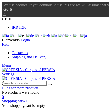
We use cookies. If you continue to use this site we will assume that 
Got it
×
€ EUR
IRR IRR
Bienvenido
Login
Help
Contact us
Shipping and Delivery
Menu
Settings
Click for more products.
No products were found.
0
Shopping cart
-
0 €
Your shopping cart is empty.