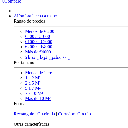
0
Compare
Alfombra hecha a mano
Rango de precios
Menos de € 200
€500 a €1000
€1000 a €2000
€2000 a €4000
Más de €4000
از ۶۰ میلیون تومان به بالا
Por tamaño
Menos de 1 m²
1 a 2 M²
2 a 5 M²
5 a 7 M²
7 a 10 M²
Más de 10 M²
Forma
Rectángulo
|
Cuadrada
|
Corredor
|
Circulo
Otras características