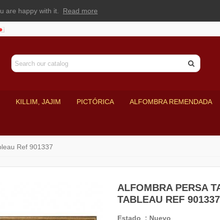
u are happy with it.
Read more
KILLIM, JAJIM
PICTÓRICA
ALFOMBRA REMENDADA
bleau Ref 901337
ALFOMBRA PERSA T
TABLEAU REF 901337
Estado
:
Nuevo