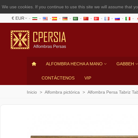
We use cookies. If you continue to use this site we will assume that yo
€ EUR
ALFOMBRA HECHA A MANO
GABBEH
CONTÁCTENOS
VIP
Inicio
>
Alfombra pictórica
>
Alfombra Persa Tabriz Ta