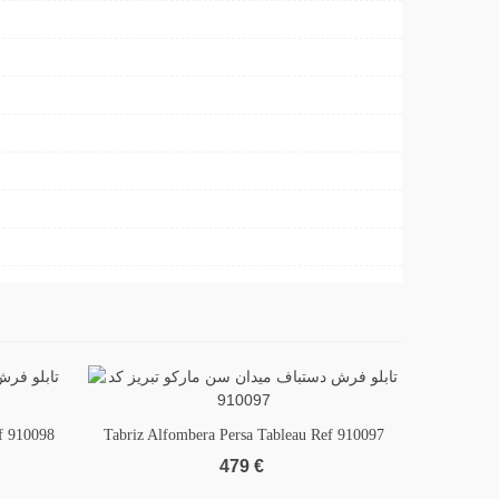
f 910098
Tabriz Alfombera Persa Tableau Ref 910097
Add to wishlist
Tabriz Al
Add 
479 €