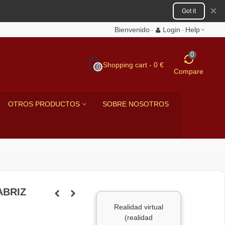
×
Got it
Bienvenido
Login
Help
0
Shopping cart
-
0 €
0
Compare
OTROS PRODUCTOS
SOBRE NOSOTROS
ABRIZ
Realidad virtual
(realidad